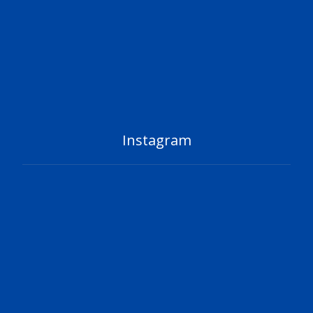
Sábado
8.00AM - 1.00PM
Emergencias Quirúrgicas
24 horas
Instagram